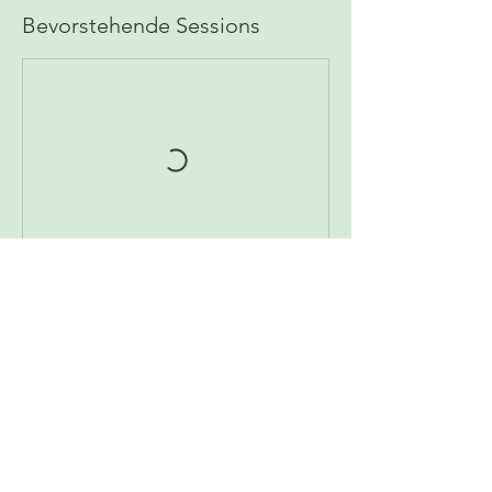
Bevorstehende Sessions
Kontaktangaben
GruenerLotusYoga@Gmail.com
Fasanenweg 24, 70734 Fellbach,
Deutschland